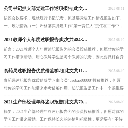
主任。四年里，在局党组的正确领导下，有在座的各位...
公司书记抓支部党建工作述职报告[此文共2275字]
2025-08-11
按照会议要求，现就履行书记职责，抓基层党建工作情况报告如下。
一、履职情况（一）严格落实党建工作“第一责任人”责任在工作中，
认真履行党建第一责任人职责，既广泛听取意见建议，严格...
2021教师个人年度述职报告[此文共4843字]
2025-08-10
前言：2021教师个人年度述职报告为的会员投稿推荐，但愿对你的学
习工作带来帮助。用心教导学生是每个教师的职责，因此要做好自身
的工作并完成述职报告。那么你们知道关2021教师个...
食药局述职报告优质借鉴学习[此文共11093字]
2025-08-10
食药局述职报告优质借鉴学习由会员“baobao08008”投稿推荐，但愿
对你的学习工作能带来参考借鉴作用。述职报告是工作中一个很重要
的部分，有助于了解自身的工作能力，有利于自己...
2021生产部经理年终述职报告[此文共7092字]
2025-08-09
摘要：2021生产部经理年终述职报告为的会员投稿推荐，但愿对你的
学习工作带来帮助。工作保持长久的热情和积极性，更需要有“ 不待
扬鞭自奋蹄 ”的精神。对于生产部的工作，作为管理...