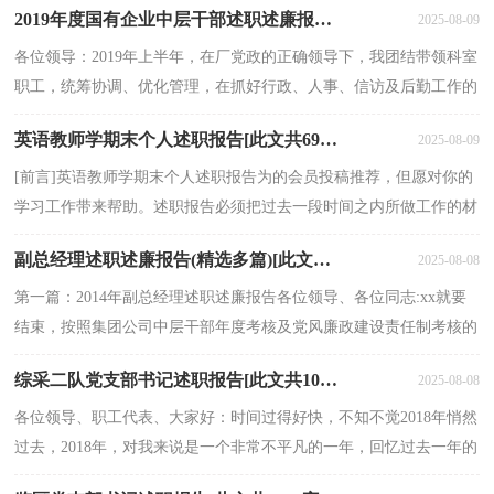
2019年度国有企业中层干部述职述廉报告[此文共3385字]
2025-08-09
各位领导：2019年上半年，在厂党政的正确领导下，我团结带领科室
职工，统筹协调、优化管理，在抓好行政、人事、信访及后勤工作的
同时，加强思想政治学习，积极参加厂党委、机关支部组织的...
英语教师学期末个人述职报告[此文共6904字]
2025-08-09
[前言]英语教师学期末个人述职报告为的会员投稿推荐，但愿对你的
学习工作带来帮助。述职报告必须把过去一段时间之内所做工作的材
料全面地搜集起来，包括面上的材料与点上的材料...
副总经理述职述廉报告(精选多篇)[此文共10721字]
2025-08-08
第一篇：2014年副总经理述职述廉报告各位领导、各位同志:xx就要
结束，按照集团公司中层干部年度考核及党风廉政建设责任制考核的
要求，我对自己一年来个人工作情况进行述职及个人...
综采二队党支部书记述职报告[此文共1086字]
2025-08-08
各位领导、职工代表、大家好：时间过得好快，不知不觉2018年悄然
过去，2018年，对我来说是一个非常不平凡的一年，回忆过去一年的
支部书记工作，我能够以坚持完成全队各项工作为中心，安全...