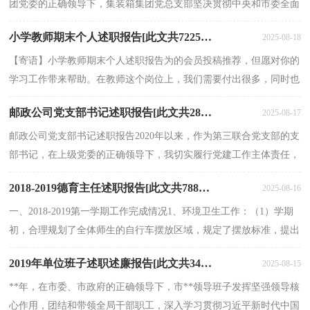
团党委的正确领导下，集装箱集团党总支部坚决贯彻中央和市委全面
从严治党部署要求，坚决打起全面从严治党政治责任...
小学教师期末个人述职报告[此文共7225字]
2025-08-18
【寄语】小学教师期末个人述职报告为的会员投稿推荐，但愿对你的
学习工作带来帮助。在教师这个岗位上，我们需要付出很多，同时也
会收获很多，那么这次述职报告你写好了吗?下面是小...
邮政公司党支部书记述职报告[此文共2831字]
2025-08-17
邮政公司党支部书记述职报告2020年以来，作为第三联合党支部的支
部书记，在上级党委的正确领导下，我切实履行党建工作主体责任，
全面推进支部的思想、组织、作风和制度建设，提升党员...
2018-2019德育主任述职报告[此文共788字]
2025-08-16
一、2018-2019第一学期工作完成情况1、环境卫生工作：（1）学期
初，合理规划了全体师生的自行车摆放区域，规定了摆放标准，提出
了自行车区域卫生清理要求。整个学期看来，绝大多数师生的...
2019年单位班子述职述廉报告[此文共3402字]
2025-08-15
**年，在市委、市政府的正确领导下，市**领导班子发挥坚强领导核
心作用，团结和带领全局干部职工，深入学习贯彻习近平新时代中国