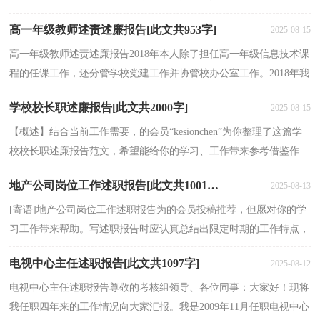
特色社会主义思想和党的十九大精神，深化“两学一做”...
高一年级教师述责述廉报告[此文共953字]
2025-08-15
高一年级教师述责述廉报告2018年本人除了担任高一年级信息技术课
程的任课工作，还分管学校党建工作并协管校办公室工作。2018年我
以习近平新时代中国特色社会主义思想和党的十...
学校校长职述廉报告[此文共2000字]
2025-08-15
【概述】结合当前工作需要，的会员“kesionchen”为你整理了这篇学
校校长职述廉报告范文，希望能给你的学习、工作带来参考借鉴作
用。【正文】学校校长职述廉报告一、政治生态建...
地产公司岗位工作述职报告[此文共10015字]
2025-08-13
[寄语]地产公司岗位工作述职报告为的会员投稿推荐，但愿对你的学
习工作带来帮助。写述职报告时应认真总结出限定时期的工作特点，
抓精华，找典型，以这段时期工作中突出而富有典型意...
电视中心主任述职报告[此文共1097字]
2025-08-12
电视中心主任述职报告尊敬的考核组领导、各位同事：大家好！现将
我任职四年来的工作情况向大家汇报。我是2009年11月任职电视中心