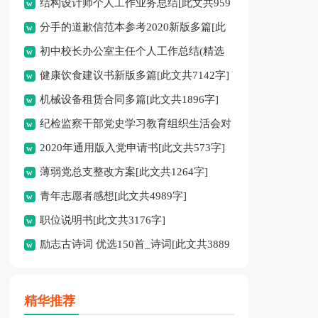
结构设计师个人工作业务总结[此文共959
[此文共650字]
分手的道歉信范本参考2020新版多篇[此
字]
初中校长办公室主任个人工作总结(精选
文共3934字]
健康饮食建议书新版多篇[此文共7142字]
多篇)[此文共7628字]
机械设备租赁合同多篇[此文共1896字]
纪检监察干部党史学习教育组织生活会对
2020年通用版入党申请书[此文共573字]
照检查材料[此文共3637字]
薄弱党总支整改方案[此文共1264字]
青年志愿者感想[此文共4989字]
职位说明书[此文共3176字]
励志古诗词 优选150首_诗词[此文共3889
字]
精华推荐