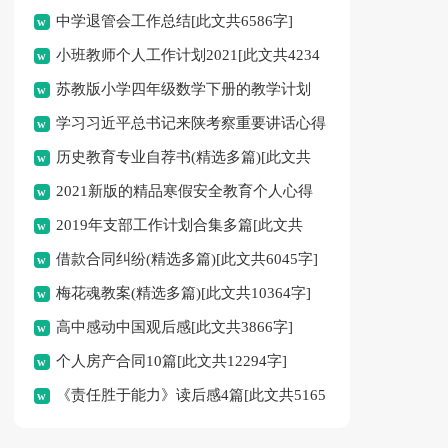
中学退管会工作总结[此文共6586字]
小班教师个人工作计划2021[此文共4234
苏教版小学四年级数学下册的教学计划
字]
学习习近平总书记来陕考察重要讲话心得
[此文共4359字]
历史教育专业自荐书(精选多篇)[此文共
体会[此文共1821字]
2021新版的精品寒假安全教育个人心得
2817字]
2019年支部工作计划合集多篇[此文共
[此文共5719字]
借款合同纠纷(精选多篇)[此文共6045字]
8297字]
梅花魂教案(精选多篇)[此文共10364字]
高中感动中国观后感[此文共3866字]
个人房产合同10篇[此文共12294字]
《责任胜于能力》读后感4篇[此文共5165
字]