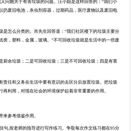
我又问她关于有害垃圾的问题。汪小姐是这样回答的：“我们小
以扔废旧电池，杀虫剂容器，过期药品，医疗废物以及废旧电
圾是怎么分类的。肖先生回答道：“我们社区楼下的垃圾主要分
纸类，塑料，金属，玻璃。”不可回收垃圾就是生活中的一些废
是厨余垃圾；二是可回收垃圾；三是不可回收垃圾；四是有害
有责任和义务在生活中要有意识的去区分后放置垃圾。把垃圾
行再利用，对现在社会的环境保护起着非常重要的作用。
带来参考借鉴作用。
词佳句,按老师的指导进行写作练习。争取每次作文练习都在95分