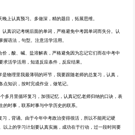
前天晚上认真预习。多做深，精的题目，拓展思维。
感。认真识记考纲后面的单词，严格避免中考因单词而失分。认
掌握语法，句型。注意活学活用。
化合价，酸、碱、盐溶解表，严格避免因为忘记它们而在中考中
要求活学活用，知道反应条件，反应结果。
光学是物理里我最薄弱的环节，我要跟随老师的总复习，认真，
各点知识，按时完成作业，做笔记。
的2个多月里循环复习，加强记忆，认真记忆老师归纳的口诀，表
生的时事，联系时事与中学历史的联系。
环复习，背诵。由于今年中考政治变得很活，所以不能死记硬
。以上的学习计划要认真实施，成功在于行动，过一段时间要