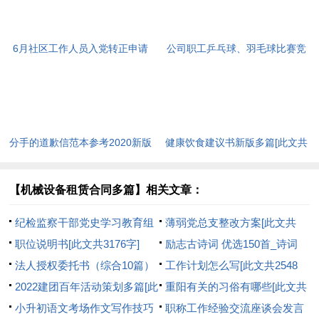
6月社区工作人员入党转正申请
公司职工乒乓球、羽毛球比赛竞
书[此文共8742字]
赛规程[此文共650字]
分手的道歉信范本参考2020新版
健康饮食建议书新版多篇[此文共
多篇[此文共3934字]
7142字]
【机械设备租赁合同多篇】相关文章：
纪检监察干部党史学习教育组
薄弱党总支整改方案[此文共
织生活会对照检查材料[此文共
职位说明书[此文共3176字]
1264字]
励志古诗词 优选150首_诗词
3637字]
法人授权委托书（综合10篇）
[此文共3889字]
工作计划怎么写[此文共2548
[此文共1832字]
2022建团百年活动策划多篇[此
字]
重阳有关的习俗有哪些[此文共
文共4803字]
小升初语文考场作文写作技巧
1327字]
职称工作经验交流座谈会发言